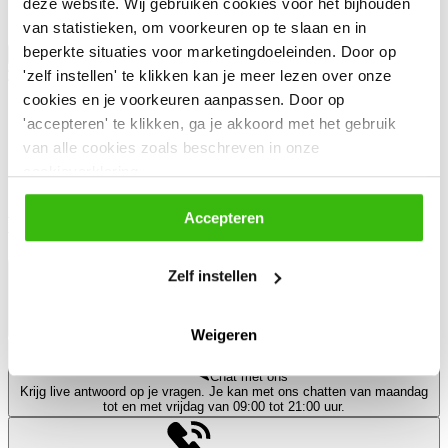
deze website. Wij gebruiken cookies voor het bijhouden
van statistieken, om voorkeuren op te slaan en in
beperkte situaties voor marketingdoeleinden. Door op
Ondersteuning
Vertalen
'zelf instellen' te klikken kan je meer lezen over onze
cookies en je voorkeuren aanpassen. Door op
Gemeentelijke regelingen
'accepteren' te klikken, ga je akkoord met het gebruik
van alle cookies zoals beschreven in onze
cookieverklaring.
Cookieverklaring
Accepteren
Kom je er niet uit?
Zelf instellen
Plan een gesprek
Vul je gegevens in. We maken een afspraak om samen te kijken wat
voor jou geldt.
Weigeren
Chat met ons
Krijg live antwoord op je vragen. Je kan met ons chatten van maandag
tot en met vrijdag van 09:00 tot 21:00 uur.